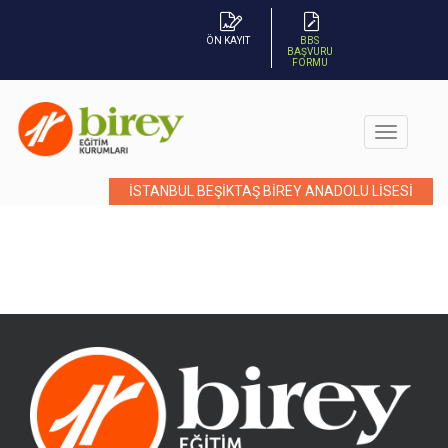
ÖN KAYIT
BBS
BAŞVURU
FORMU
İSTANBUL BEŞİKTAŞ BİREY ANADOLU LİSESİ