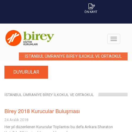
ÖN KAYIT
İSTANBUL ÜMRANİYE BİREY İLKOKUL VE ORTAOKUL
DUYURULAR
İSTANBUL ÜMRANİYE BİREY İLKOKUL VE ORTAOKUL
Birey 2018 Kurucular Buluşması
24 Aralık 2018
Her yıl düzenlenen Kurucular Toplantısı bu defa Ankara Sharaton