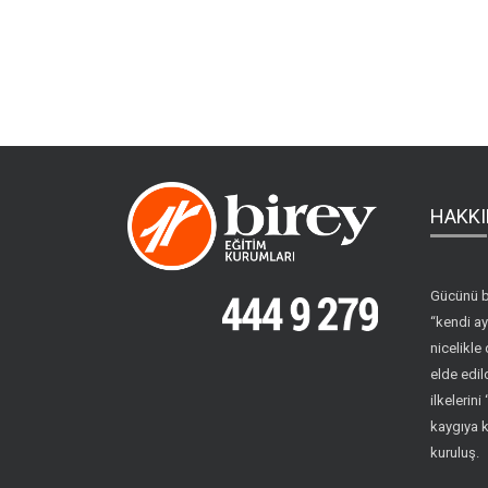
HAKKI
Gücünü b
“kendi ay
nicelikle 
elde edil
ilkelerin
kaygıya 
kuruluş.