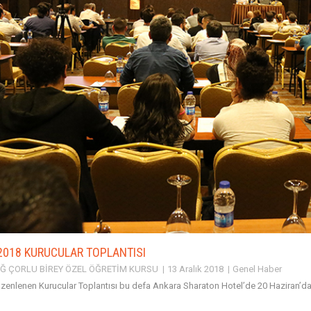
2018 KURUCULAR TOPLANTISI
Ğ ÇORLU BİREY ÖZEL ÖĞRETİM KURSU
13 Aralık 2018
Genel Haber
üzenlenen Kurucular Toplantısı bu defa Ankara Sharaton Hotel’de 20 Haziran’da g