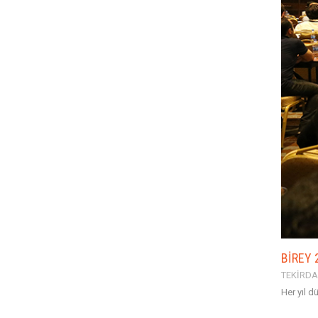
BİREY 
TEKİRDA
Her yıl d