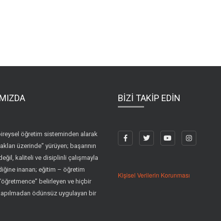
MIZDA
BİZİ TAKİP EDİN
ireysel öğretim sisteminden alarak
akları üzerinde” yürüyen; başarının
değil, kaliteli ve disiplinli çalışmayla
diğine inanan; eğitim – öğretim
Kişisel Verilerin Korunması
i “öğretmence” belirleyen ve hiçbir
kapılmadan ödünsüz uygulayan bir