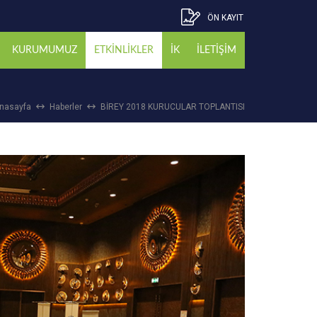
ÖN KAYIT
KURUMUMUZ
ETKİNLİKLER
İK
İLETİŞİM
nasayfa
Haberler
BİREY 2018 KURUCULAR TOPLANTISI