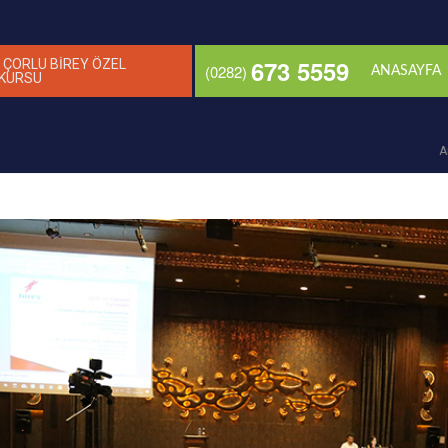
673 5559
 ÇORLU BİREY ÖZEL
(0282)
ANASAYFA
 KURSU
A