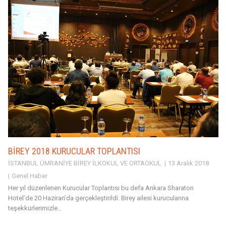
BİREY 2018 KURUCULAR TOPLANTISI
İSTANBUL ÜMRANİYE BİREY İLKOKUL VE ORTAOKUL
13 Aralık 2018
Genel Haber
Her yıl düzenlenen Kurucular Toplantısı bu defa Ankara Sharaton
Hotel’de 20 Haziran’da gerçekleştirildi. Birey ailesi kurucularına
teşekkürlerimizle…