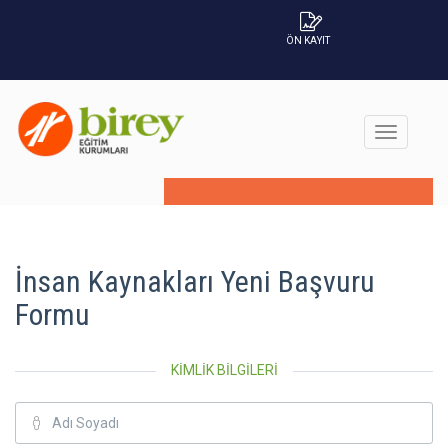
ÖN KAYIT
YENİ BAŞVURU
BAŞVURU İPTALİ
İnsan Kaynakları Yeni Başvuru
Formu
KİMLİK BİLGİLERİ