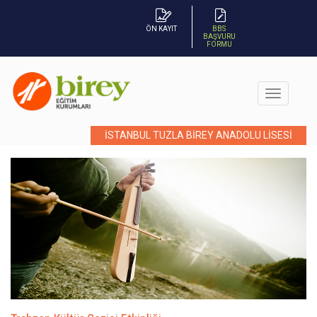
ÖN KAYIT
BBS
BAŞVURU
FORMU
İSTANBUL TUZLA BİREY ANADOLU LİSESİ