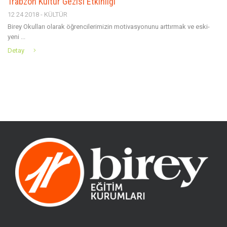
Trabzon Kültür Gezisi Etkinliği
12 24 2018 - KÜLTÜR
Birey Okulları olarak öğrencilerimizin motivasyonunu arttırmak ve eski-
yeni ...
Detay