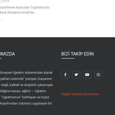
ık 2019
düzenlenen Kurucular Toplantısı bu
kara Sheraton Hotel’de...
IMIZDA
BİZİ TAKİP EDİN
bireysel öğretim sisteminden alarak
yakları üzerinde” yürüyen; başarının
 değil, kaliteli ve disiplinli çalışmayla
ldiğine inanan; eğitim – öğretim
Kişisel Verilerin Korunması
ni “öğretmence” belirleyen ve hiçbir
 kapılmadan ödünsüz uygulayan bir