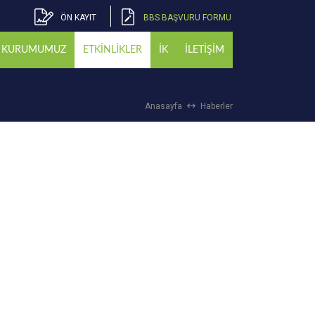
ÖN KAYIT
BBS BAŞVURU FORMU
KURUMUMUZ
ETKİNLİKLER
İK
İLETİŞİM
Anasayfa
Haberler