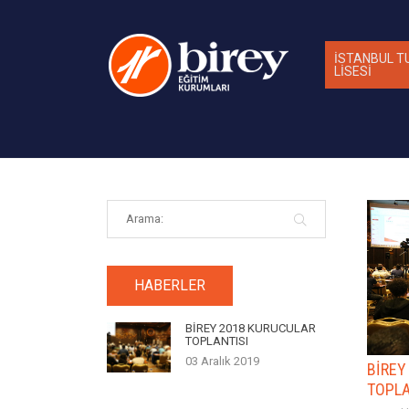
İSTANBUL T
LİSESİ
HABERLER
BİREY 2018 KURUCULAR
TOPLANTISI
03 Aralık 2019
BİREY
TOPLA