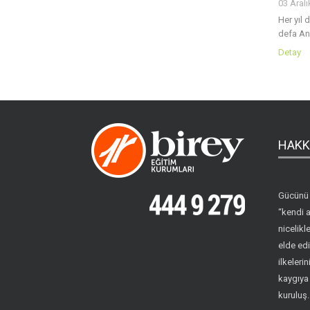
03 Aral
Her yıl 
defa An
Detay
HAKK
Gücünü 
“kendi a
nicelikle
elde edi
ilkeleri
kaygıya
kuruluş.