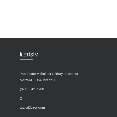
İLETİŞİM
Postahane Mahallesi Yalıboyu Caddesi
No:25/A Tuzla- İstanbul
(0216) 701 1900
()
tuzla@birey.com