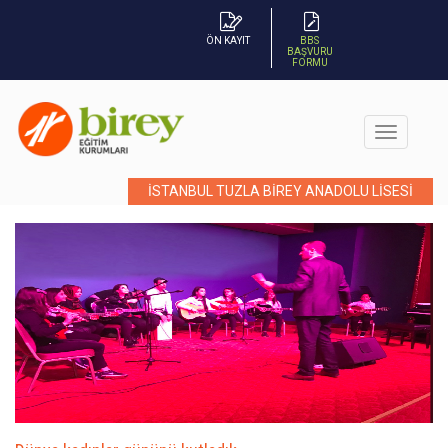
ÖN KAYIT
BBS
BAŞVURU
FORMU
İSTANBUL TUZLA BİREY ANADOLU LİSESİ