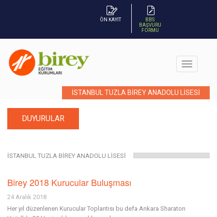
ÖN KAYIT
BBS
BAŞVURU
FORMU
İSTANBUL TUZLA BİREY ANADOLU LİSESİ
DUYURULAR
İSTANBUL TUZLA BİREY ANADOLU LİSESİ
Birey 2018 Kurucular Buluşması
24 Aralık 2018
Her yıl düzenlenen Kurucular Toplantısı bu defa Ankara Sharaton