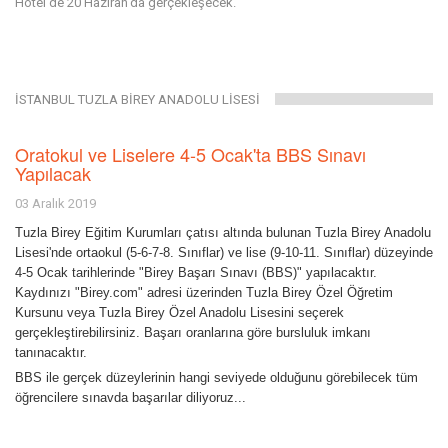
Hotel’de 20 Haziran’da gerçekleşecek.
İSTANBUL TUZLA BİREY ANADOLU LİSESİ
Oratokul ve Liselere 4-5 Ocak'ta BBS Sınavı
Yapılacak
03 Aralık 2019
Tuzla Birey Eğitim Kurumları çatısı altında bulunan Tuzla Birey Anadolu
Lisesi'nde ortaokul (5-6-7-8. Sınıflar) ve lise (9-10-11. Sınıflar) düzeyinde
4-5 Ocak tarihlerinde "Birey Başarı Sınavı (BBS)" yapılacaktır.
Kaydınızı "Birey.com" adresi üzerinden Tuzla Birey Özel Öğretim
Kursunu veya Tuzla Birey Özel Anadolu Lisesini seçerek
gerçekleştirebilirsiniz. Başarı oranlarına göre bursluluk imkanı
tanınacaktır.
BBS ile g
erçek düzeylerinin hangi seviyede olduğunu görebilecek
tüm
öğrencilere sınavda başarılar diliyoruz...