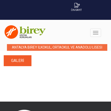
ÖN KAYIT
ANTALYA BİREY İLKOKUL, ORTAOKUL VE ANADOLU LİSESİ
GALERI