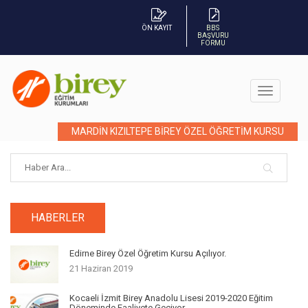
ÖN KAYIT
BBS
BAŞVURU
FORMU
MARDİN KIZILTEPE BİREY ÖZEL ÖĞRETİM KURSU
HABERLER
Edirne Birey Özel Öğretim Kursu Açılıyor.
21 Haziran 2019
Kocaeli İzmit Birey Anadolu Lisesi 2019-2020 Eğitim
Döneminde Faaliyete Geçiyor.