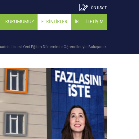
ÖN KAYIT
KURUMUMUZ
ETKİNLİKLER
İK
İLETİŞİM
nadolu Lisesi Yeni Eğitim Döneminde Öğrencileriyle Buluşacak.