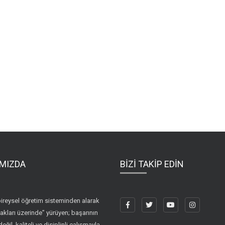
MIZDA
BİZİ TAKİP EDİN
ireysel öğretim sisteminden alarak
akları üzerinde” yürüyen; başarının
değil, kaliteli ve disiplinli çalışmayla