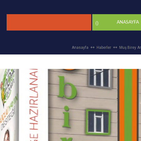
()
ANASAYFA
Anasayfa
Haberler
Muş Birey A