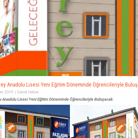
ey Anadolu Lisesi Yeni Eğitim Döneminde Öğrencileriyle Buluş
an 2019
Genel Haber
y Anadolu Lisesi Yeni Eğitim Döneminde Öğrencileriyle Buluşacak.