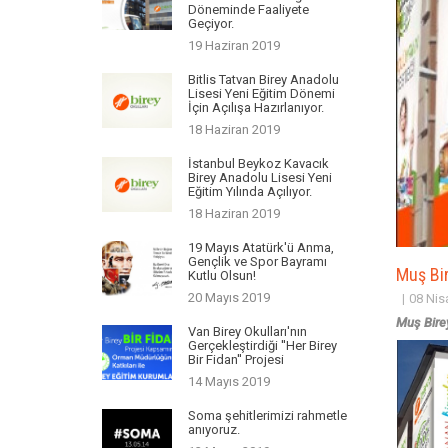
Döneminde Faaliyete
Geçiyor.
19 Haziran 2019
Bitlis Tatvan Birey Anadolu
Lisesi Yeni Eğitim Dönemi
İçin Açılışa Hazırlanıyor.
18 Haziran 2019
İstanbul Beykoz Kavacık
Birey Anadolu Lisesi Yeni
Eğitim Yılında Açılıyor.
18 Haziran 2019
19 Mayıs Atatürk'ü Anma,
Gençlik ve Spor Bayramı
Muş Bir
Kutlu Olsun!
20 Mayıs 2019
08 Nis
Muş Bire
Van Birey Okulları'nın
Gerçekleştirdiği ''Her Birey
Bir Fidan'' Projesi
14 Mayıs 2019
Soma şehitlerimizi rahmetle
anıyoruz.