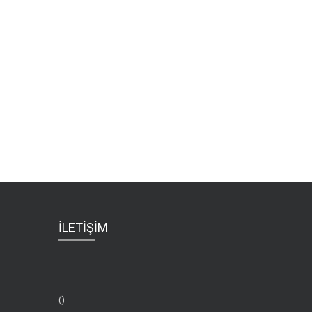
İLETİŞİM
()