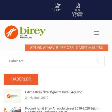
ÖN KAYIT
BBS
BAŞVURU
FORMU
ARTVİN ARHAVİ BİREY ÖZEL ÖĞRETİM KURSU
HABERLER
Edirne Birey Özel Öğretim Kursu Açılıyor.
21 Haziran 2019
Kocaeli İzmit Birey Anadolu Lisesi 2019-2020 Eğitim
Döneminde Faaliyete Geçiyor.