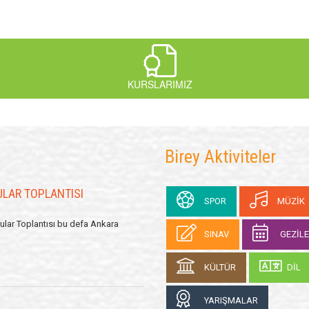
ULAR TOPLANTISI
KURSLARIMIZ
ular Toplantısı bu defa Ankara
Birey Aktiviteler
ULAR TOPLANTISI
SPOR
MÜZİK
ular Toplantısı bu defa Ankara
SINAV
GEZİL
KÜLTÜR
DİL
YARIŞMALAR