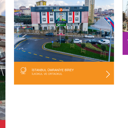
İSTANBUL ÜMRANİYE BİREY
İLKOKUL VE ORTAOKUL