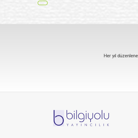
BİREY 2018 KURUC
Birey Eğitim Kurumları
Her yıl düzenlenen Kuruc
Sharaton Hotel’de
HABERIN DEVAMI
Her yıl düzenlen
Her yıl düzenlen
Her yıl düzenlen