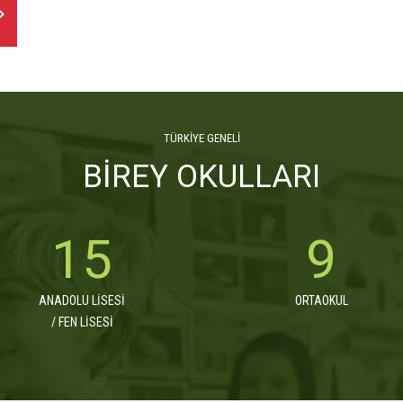
TÜRKİYE GENELİ
BİREY OKULLARI
21
12
ANADOLU LİSESİ
ORTAOKUL
/ FEN LİSESİ