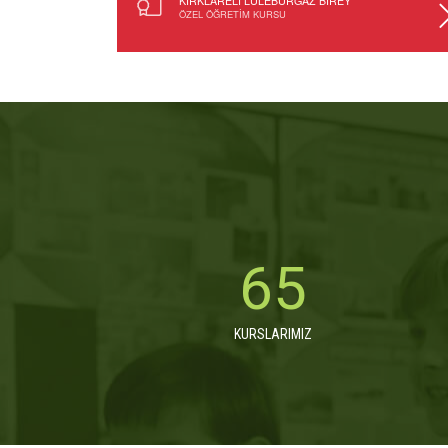
KIRKLARELİ LÜLEBURGAZ BİREY
ÖZEL ÖĞRETİM KURSU
90
KURSLARIMIZ