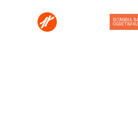
İSTANBUL B
ÖĞRETİM K