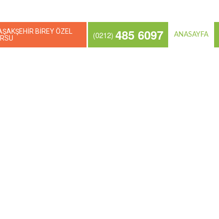
485 6097
AŞAKŞEHİR BİREY ÖZEL
(0212)
ANASAYFA
URSU