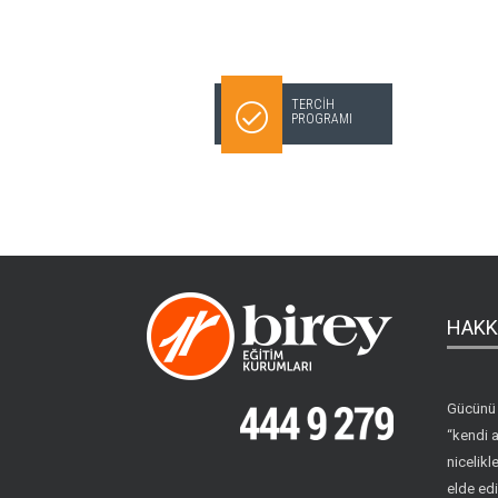
TERCİH
PROGRAMI
HAKK
Gücünü 
“kendi a
nicelikle
elde edi