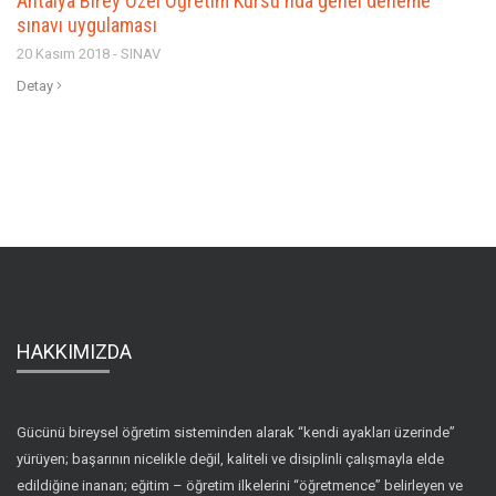
Antalya Birey Özel Öğretim Kursu'nda genel deneme
sınavı uygulaması
20 Kasım 2018 - SINAV
Detay
HAKKIMIZDA
Gücünü bireysel öğretim sisteminden alarak “kendi ayakları üzerinde”
yürüyen; başarının nicelikle değil, kaliteli ve disiplinli çalışmayla elde
edildiğine inanan; eğitim – öğretim ilkelerini “öğretmence” belirleyen ve