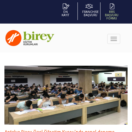
ÖN
FRANCHISE
BBS
KAYIT
BAŞVURU
BAŞVURU
FORMU