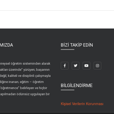
MIZDA
BİZİ TAKİP EDİN
ireysel öğretim sisteminden alarak
akları üzerinde” yürüyen; başarının
değil, kaliteli ve disiplinli çalışmayla
diğine inanan; eğitim – öğretim
BİLGİLENDİRME
i “öğretmence” belirleyen ve hiçbir
kapılmadan ödünsüz uygulayan bir
Kişisel Verilerin Korunması