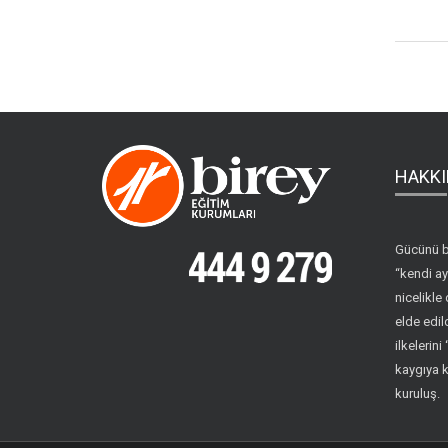
HAKKI
Gücünü b
“kendi ay
nicelikle 
elde edil
ilkelerin
kaygıya 
kuruluş.