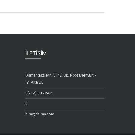
İLETİŞİM
Osmangazi Mh. 3142. Sk. No:4 Esenyurt /
İSTANBUL
0(212) 886-2432
0
birey@birey.com