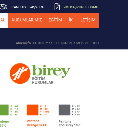
FRANCHISE BAŞVURU
BBS BAŞVURU FORMU
AL
KURUMLARIMIZ
EĞİTİM
İK
İLETİŞİM
Anasayfa
Kurumsal
KURUM KİMLİK VE LOGO