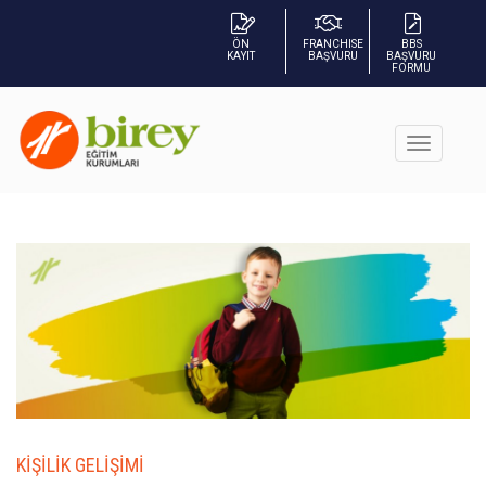
ÖN
FRANCHISE
BBS
KAYIT
BAŞVURU
BAŞVURU
FORMU
KİŞİLİK GELİŞİMİ