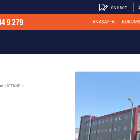
ÖN KAYIT
ANASAYFA
KURUMS
urt / İSTANBUL