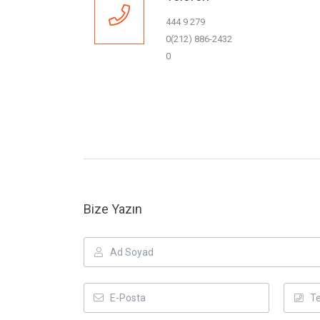
444 9 279
0(212) 886-2432
0
Bize Yazın