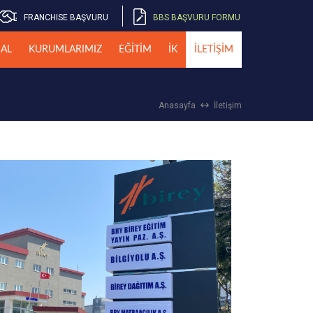
FRANCHISE BAŞVURU
BBS BAŞVURU FORMU
AL
KURUMLARIMIZ
EĞİTİM
İK
İLETİŞİM
Anasayfa
İletişim