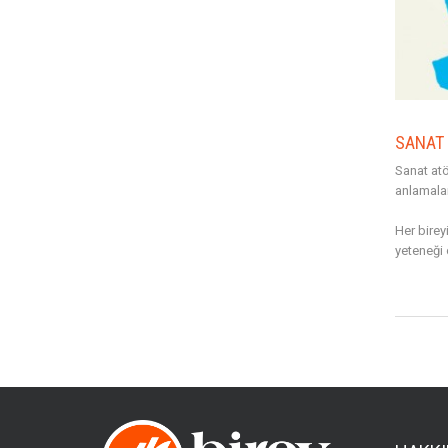
SANAT 
Sanat atö
anlamalar
Her birey
yeteneği 