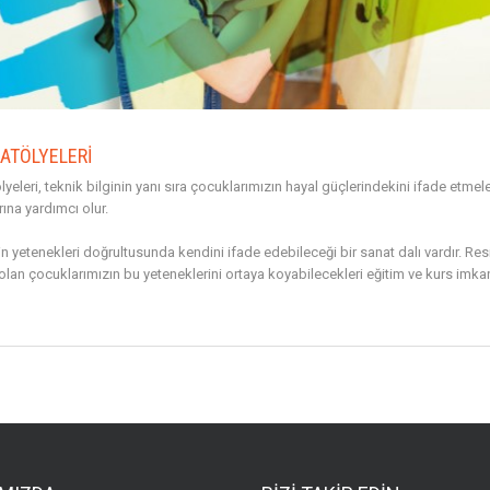
ATÖLYELERİ
lyeleri, teknik bilginin yanı sıra çocuklarımızın hayal güçlerindekini ifade etmeler
ına yardımcı olur.
in yetenekleri doğrultusunda kendini ifade edebileceği bir sanat dalı vardır. Res
olan çocuklarımızın bu yeteneklerini ortaya koyabilecekleri eğitim ve kurs imkan