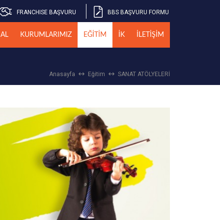
FRANCHISE BAŞVURU
BBS BAŞVURU FORMU
AL
KURUMLARIMIZ
EĞİTİM
İK
İLETİŞİM
Anasayfa
Eğitim
SANAT ATÖLYELERİ