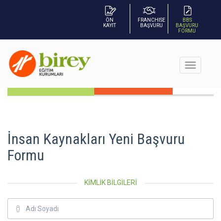
ÖN
FRANCHISE
BBS
KAYIT
BAŞVURU
BAŞVURU
FORMU
YENİ BAŞVURU
BAŞVURU İPTALİ
İnsan Kaynakları Yeni Başvuru
Formu
KİMLİK BİLGİLERİ