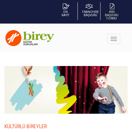
ÖN
FRANCHISE
BBS
KAYIT
BAŞVURU
BAŞVURU
FORMU
KÜLTÜRLÜ BİREYLER