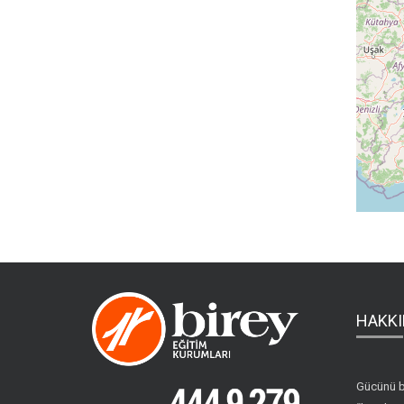
HAKKI
Gücünü b