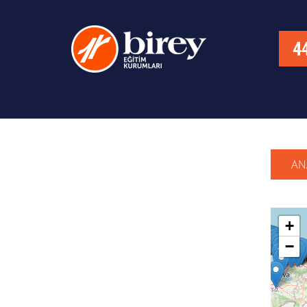
AN
+
−