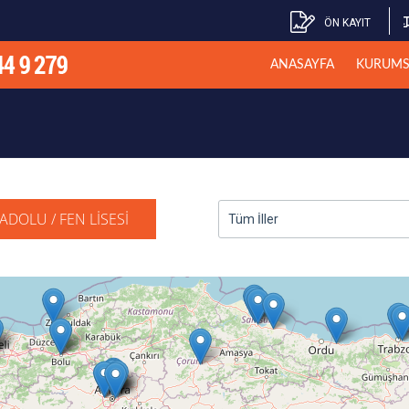
ÖN KAYIT
ANASAYFA
KURUMS
ADOLU / FEN LİSESİ