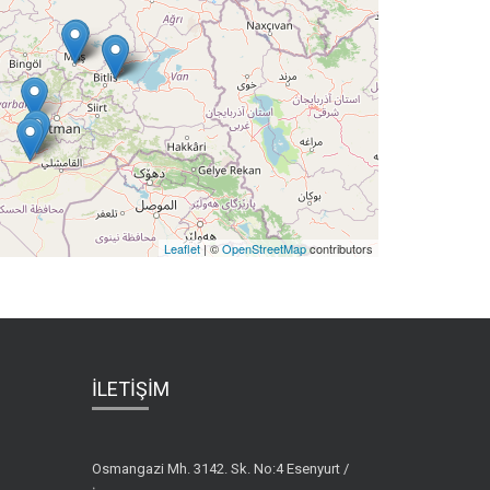
Leaflet
| ©
OpenStreetMap
contributors
İLETİŞİM
Osmangazi Mh. 3142. Sk. No:4 Esenyurt /