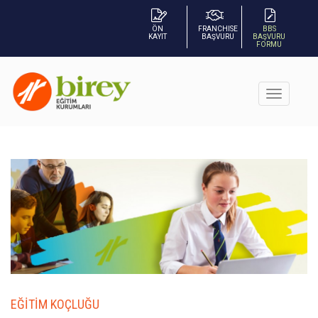
ÖN
FRANCHISE
BBS
KAYIT
BAŞVURU
BAŞVURU
FORMU
EĞİTİM KOÇLUĞU