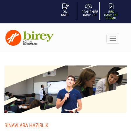
ÖN
FRANCHISE
BBS
KAYIT
BAŞVURU
BAŞVURU
FORMU
SINAVLARA HAZIRLIK