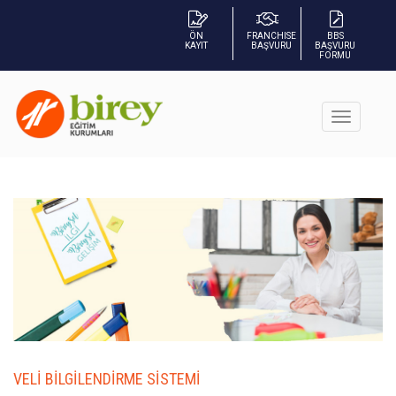
ÖN
FRANCHISE
BBS
KAYIT
BAŞVURU
BAŞVURU
FORMU
VELİ BİLGİLENDİRME SİSTEMİ