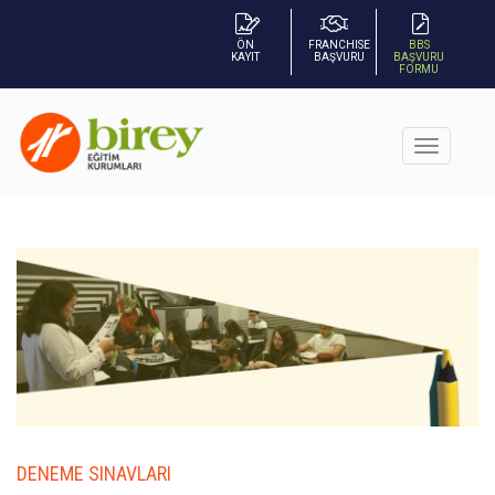
ÖN
FRANCHISE
BBS
KAYIT
BAŞVURU
BAŞVURU
FORMU
DENEME SINAVLARI