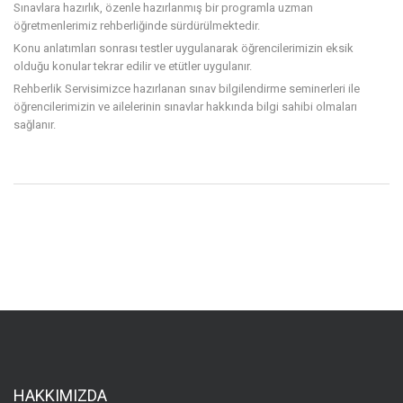
Sınavlara hazırlık, özenle hazırlanmış bir programla uzman
öğretmenlerimiz rehberliğinde sürdürülmektedir.
Konu anlatımları sonrası testler uygulanarak öğrencilerimizin eksik
olduğu konular tekrar edilir ve etütler uygulanır.
Rehberlik Servisimizce hazırlanan sınav bilgilendirme seminerleri ile
öğrencilerimizin ve ailelerinin sınavlar hakkında bilgi sahibi olmaları
sağlanır.
HAKKIMIZDA