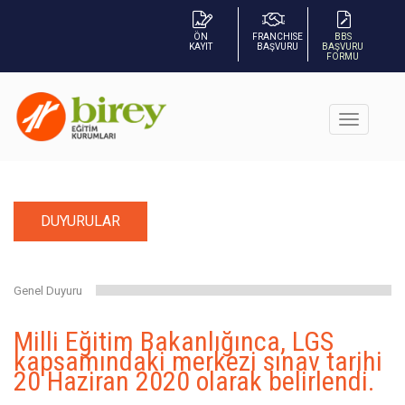
ÖN
FRANCHISE
BBS
KAYIT
BAŞVURU
BAŞVURU
FORMU
DUYURULAR
Genel Duyuru
Milli Eğitim Bakanlığınca, LGS
kapsamındaki merkezi sınav tarihi
20 Haziran 2020 olarak belirlendi.