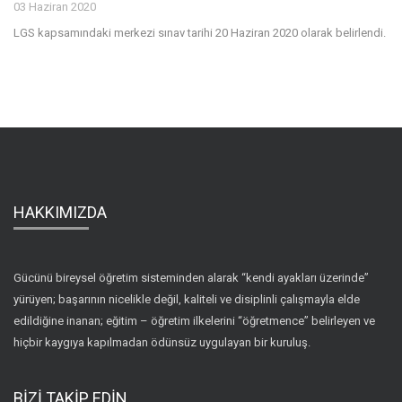
03 Haziran 2020
LGS kapsamındaki merkezi sınav tarihi 20 Haziran 2020 olarak belirlendi.
HAKKIMIZDA
Gücünü bireysel öğretim sisteminden alarak “kendi ayakları üzerinde”
yürüyen; başarının nicelikle değil, kaliteli ve disiplinli çalışmayla elde
edildiğine inanan; eğitim – öğretim ilkelerini “öğretmence” belirleyen ve
hiçbir kaygıya kapılmadan ödünsüz uygulayan bir kuruluş.
BİZİ TAKİP EDİN