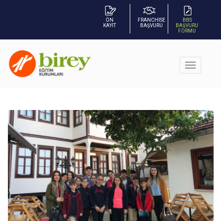
ÖN
FRANCHISE
BBS
KAYIT
BAŞVURU
BAŞVURU
FORMU