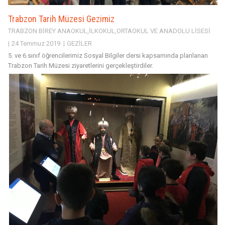
Trabzon Tarih Müzesi Gezimiz
TRABZON BİREY ANAOKUL,İLKOKUL,ORTAOKUL VE ANADOLU LİSESİ
24 Temmuz 2019
GEZİLER
5. ve 6.sınıf öğrencilerimiz Sosyal Bilgiler dersi kapsamında planlanan
Trabzon Tarih Müzesi ziyaretlerini gerçekleştirdiler.