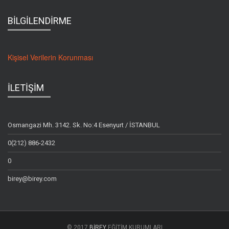
BİLGİLENDİRME
Kişisel Verilerin Korunması
İLETİŞİM
Osmangazi Mh. 3142. Sk. No:4 Esenyurt / İSTANBUL
0(212) 886-2432
0
birey@birey.com
© 2017
BİREY
EĞİTİM KURUMLARI