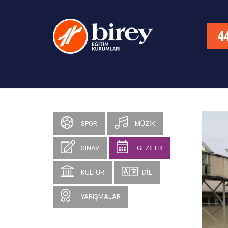
SPOR
MÜZİK
SINAV
GEZİLER
KÜLTÜR
DİL
YARIŞMALAR