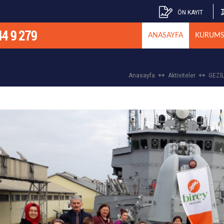
ÖN KAYIT
ANASAYFA
KURUMS
Anasayfa
Aktiviteler
GEZİ