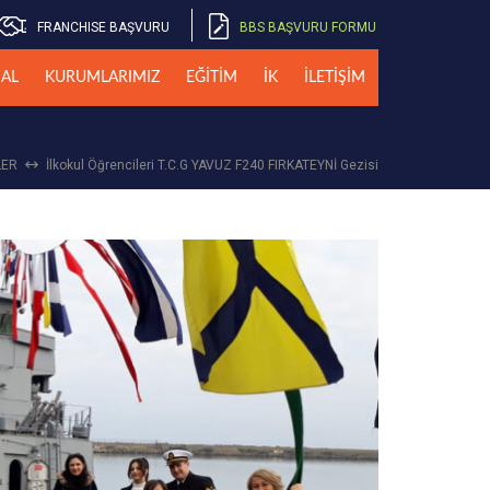
FRANCHISE BAŞVURU
BBS BAŞVURU FORMU
AL
KURUMLARIMIZ
EĞİTİM
İK
İLETİŞİM
LER
İlkokul Öğrencileri T.C.G YAVUZ F240 FIRKATEYNİ Gezisi