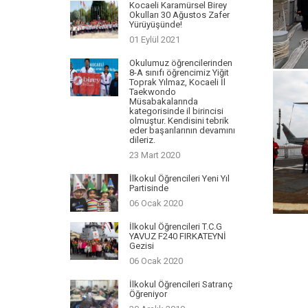
Kocaeli Karamürsel Birey
Okulları 30 Ağustos Zafer
Yürüyüşünde!
01 Eylül 2021
Okulumuz öğrencilerinden
8-A sınıfı öğrencimiz Yiğit
Toprak Yılmaz, Kocaeli İl
Taekwondo
Müsabakalarında
kategorisinde il birincisi
olmuştur. Kendisini tebrik
eder başarılarının devamını
dileriz.
23 Mart 2020
İlkokul Öğrencileri Yeni Yıl
Partisinde
06 Ocak 2020
İlkokul Öğrencileri T.C.G
YAVUZ F240 FIRKATEYNİ
Gezisi
06 Ocak 2020
İlkokul Öğrencileri Satranç
Öğreniyor