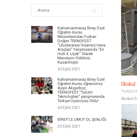
Kahramanmaraş Birey Özel
Öğretim Kursu
Mezunlarından Furkan
Doğan TEKNOFEST
"Uluslararası İnsansız Hava
Araçları" Yarışmasında "En
Hızlı 4. Uçak" Olarak
Mansiyon Ödülünü
Kazanmıştır.
30 Eylül 2021
Kahramanmaraş Birey Özel
İlkokul
Öğretim Kursu öğrencimiz
Ayşin Akgürbüz,
TRABZON
TEKNOFEST "Turizm
Teknolojileri" yarışmasında
İlkokul Ö
Türkiye Üçüncüsü Oldu!
30 Eylül 2021
BİREY'LE UMUT OL ŞENLİĞİ
20 Eylül 2021