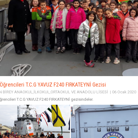
 Öğrencileri T.C.G YAVUZ F240 FIRKATEYNİ Gezisi
 BİREY ANAOKUL,İLKOKUL,ORTAOKUL VE ANADOLU LİSESİ
06 Ocak 2020
ğrencileri T.C.G YAVUZ F240 FIRKATEYNİ gezisindeler.