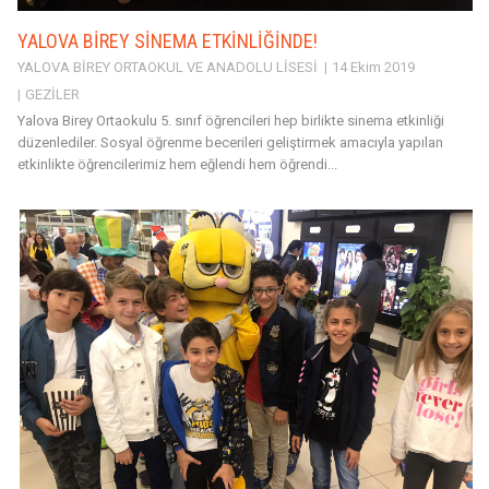
YALOVA BİREY SİNEMA ETKİNLİĞİNDE!
YALOVA BİREY ORTAOKUL VE ANADOLU LİSESİ
14 Ekim 2019
GEZİLER
Yalova Birey Ortaokulu 5. sınıf öğrencileri hep birlikte sinema etkinliği
düzenlediler. Sosyal öğrenme becerileri geliştirmek amacıyla yapılan
etkinlikte öğrencilerimiz hem eğlendi hem öğrendi...