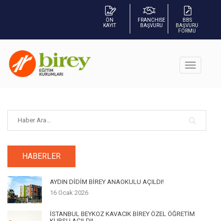
ÖN
FRANCHISE
BBS
KAYIT
BAŞVURU
BAŞVURU
FORMU
HABERLER
AYDIN DİDİM BİREY ANAOKULU AÇILDI!
16 Ocak 2026
İSTANBUL BEYKOZ KAVACIK BİREY ÖZEL ÖĞRETİM
KURSU AÇILDI!