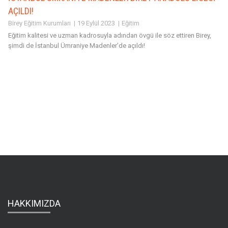
AÇILDI!
Birey Eğitim Kurumları
19 Eylül 2023
Eğitim
Eğitim kalitesi ve uzman kadrosuyla adından övgü ile söz ettiren Birey,
şimdi de İstanbul Ümraniye Madenler'de açıldı!
HAKKIMIZDA