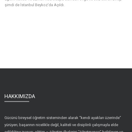
şimdi de İstanbul Beykoz'da Açıldı.
HAKKIMIZDA
Gücünü bireysel öğretim sisteminden alarak “kendi ayakları üzerinde”
yürüyen; başarının nicelikle değil, kaliteli ve disiplinli çalışmayla elde
edildiğine inanan; eğitim – öğretim ilkelerini “öğretmence” belirleyen ve