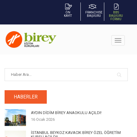
ÖN
FRANCHISE
BBS
KAYIT
BAŞVURU
BAŞVURU
FORMU
HABERLER
AYDIN DİDİM BİREY ANAOKULU AÇILDI!
16 Ocak 2026
İSTANBUL BEYKOZ KAVACIK BİREY ÖZEL ÖĞRETİM
KURSU AÇILDI!