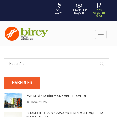
ÖN
FRANCHISE
BBS
KAYIT
BAŞVURU
BAŞVURU
FORMU
HABERLER
AYDIN DİDİM BİREY ANAOKULU AÇILDI!
16 Ocak 2026
İSTANBUL BEYKOZ KAVACIK BİREY ÖZEL ÖĞRETİM
KURSU AÇILDI!