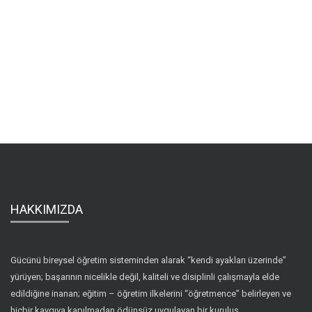
HAKKIMIZDA
Gücünü bireysel öğretim sisteminden alarak “kendi ayakları üzerinde”
yürüyen; başarının nicelikle değil, kaliteli ve disiplinli çalışmayla elde
edildiğine inanan; eğitim – öğretim ilkelerini “öğretmence” belirleyen ve
hiçbir kaygıya kapılmadan ödünsüz uygulayan bir kuruluş.